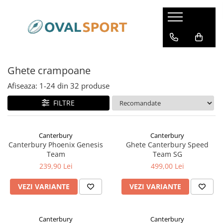
Femei
Barbati
Imbracaminte
Imbracaminte
Ghete crampoane
Incaltaminte
Incaltaminte
Afiseaza:
1-
24
din
32
produse
FILTRE
Canterbury
Canterbury
Canterbury Phoenix Genesis
Ghete Canterbury Speed
Team
Team SG
239,90 Lei
499,00 Lei
VEZI VARIANTE
VEZI VARIANTE
Canterbury
Canterbury