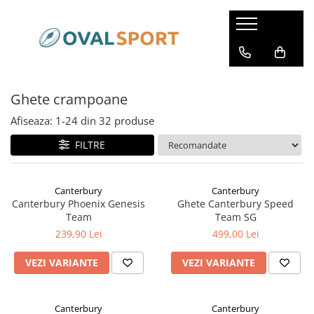
Femei
Barbati
Imbracaminte
Imbracaminte
Ghete crampoane
Incaltaminte
Incaltaminte
Afiseaza:
1-
24
din
32
produse
FILTRE
Canterbury
Canterbury
Canterbury Phoenix Genesis
Ghete Canterbury Speed
Team
Team SG
239,90 Lei
499,00 Lei
VEZI VARIANTE
VEZI VARIANTE
Canterbury
Canterbury