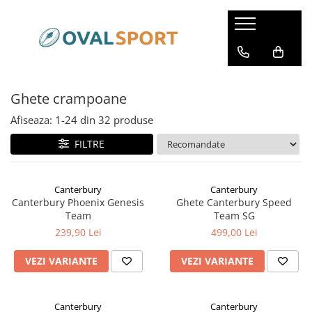
Femei
Barbati
Imbracaminte
Imbracaminte
Ghete crampoane
Incaltaminte
Incaltaminte
Afiseaza:
1-
24
din
32
produse
FILTRE
Canterbury
Canterbury
Canterbury Phoenix Genesis
Ghete Canterbury Speed
Team
Team SG
239,90 Lei
499,00 Lei
VEZI VARIANTE
VEZI VARIANTE
Canterbury
Canterbury