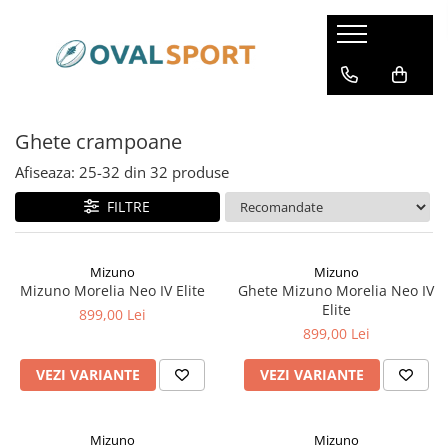
Femei
Barbati
Imbracaminte
Imbracaminte
Ghete crampoane
Incaltaminte
Incaltaminte
Afiseaza:
25-
32
din
32
produse
FILTRE
Mizuno
Mizuno
Mizuno Morelia Neo IV Elite
Ghete Mizuno Morelia Neo IV
Elite
899,00 Lei
899,00 Lei
VEZI VARIANTE
VEZI VARIANTE
Mizuno
Mizuno