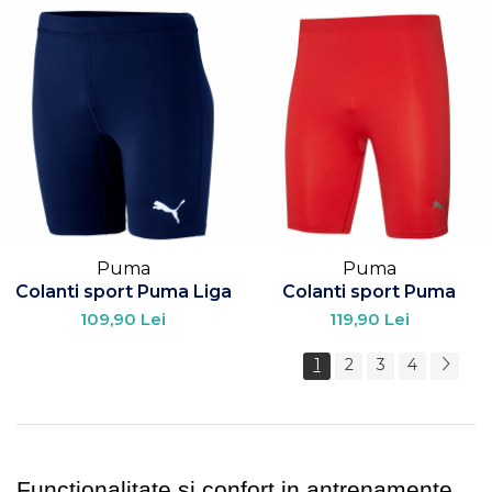
Puma
Puma
Colanti sport Puma Liga
Colanti sport Puma
109,90 Lei
119,90 Lei
1
2
3
4
Functionalitate si confort in antrenamente