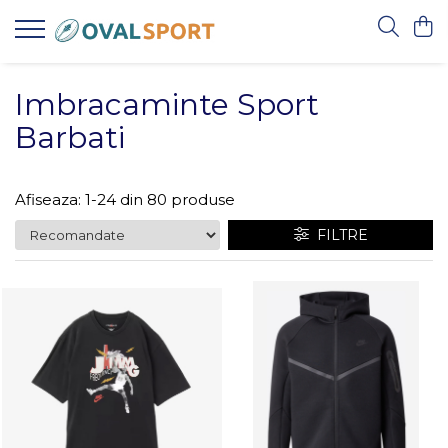
Femei
Barbati
Imbracaminte Sport
Imbracaminte
Imbracaminte
Barbati
Incaltaminte
Incaltaminte
Afiseaza:
1-
24
din
80
produse
FILTRE