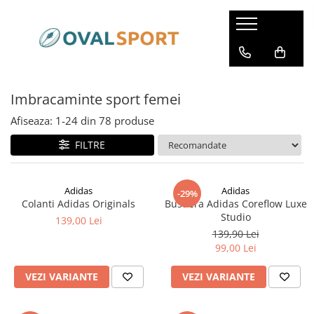
Femei
Barbati
Imbracaminte
Imbracaminte
Imbracaminte sport femei
Incaltaminte
Incaltaminte
Afiseaza:
1-
24
din
78
produse
FILTRE
Adidas
Adidas
-29%
Colanti Adidas Originals
Bustiera Adidas Coreflow Luxe
Studio
139,00 Lei
139,90 Lei
99,00 Lei
VEZI VARIANTE
VEZI VARIANTE