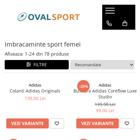
Femei
Barbati
Imbracaminte
Imbracaminte
Imbracaminte sport femei
Incaltaminte
Incaltaminte
Afiseaza:
1-
24
din
78
produse
FILTRE
Adidas
Adidas
-29%
Colanti Adidas Originals
Bustiera Adidas Coreflow Luxe
Studio
139,00 Lei
139,90 Lei
99,00 Lei
VEZI VARIANTE
VEZI VARIANTE