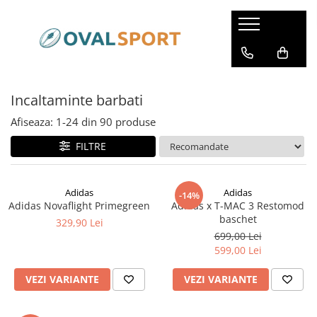
Femei
Barbati
Imbracaminte
Imbracaminte
Incaltaminte barbati
Incaltaminte
Incaltaminte
Afiseaza:
1-
24
din
90
produse
FILTRE
Adidas
Adidas
-14%
Adidas Novaflight Primegreen
Adidas x T-MAC 3 Restomod
baschet
329,90 Lei
699,00 Lei
599,00 Lei
VEZI VARIANTE
VEZI VARIANTE