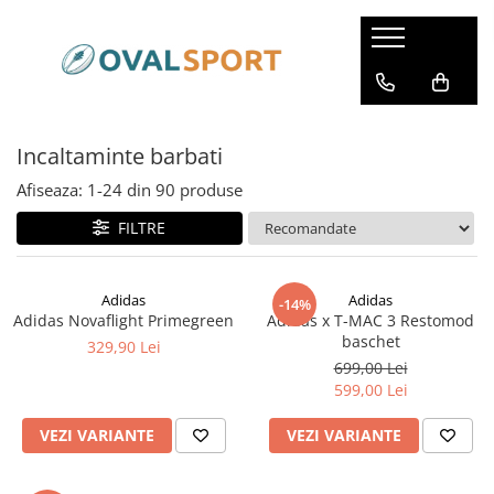
Femei
Barbati
Imbracaminte
Imbracaminte
Incaltaminte barbati
Incaltaminte
Incaltaminte
Afiseaza:
1-
24
din
90
produse
FILTRE
Adidas
Adidas
-14%
Adidas Novaflight Primegreen
Adidas x T-MAC 3 Restomod
baschet
329,90 Lei
699,00 Lei
599,00 Lei
VEZI VARIANTE
VEZI VARIANTE