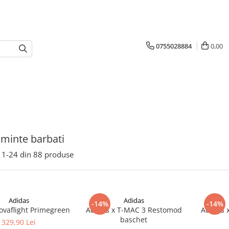
0755028884
0,00
aminte barbati
1-
24
din
88
produse
Adidas
Adidas
-14%
-14%
ovaflight Primegreen
Adidas x T-MAC 3 Restomod
Adidas 
baschet
329,90 Lei