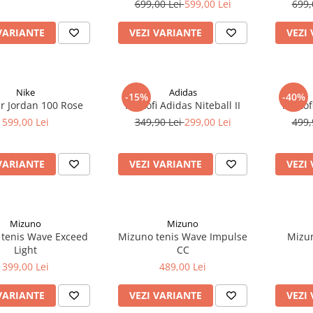
699,00 Lei
599,00 Lei
699,
VARIANTE
VEZI VARIANTE
VEZI
Nike
Adidas
-15%
-40%
ir Jordan 100 Rose
Pantofi Adidas Niteball II
Pantof
599,00 Lei
349,90 Lei
299,00 Lei
499,
VARIANTE
VEZI VARIANTE
VEZI
Mizuno
Mizuno
tenis Wave Exceed
Mizuno tenis Wave Impulse
Mizu
Light
CC
399,00 Lei
489,00 Lei
VARIANTE
VEZI VARIANTE
VEZI