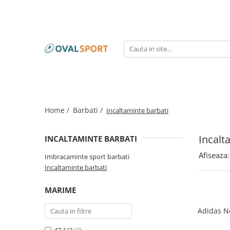
Femei
Barbati
Imbracaminte
Imbracaminte
Incaltaminte
Incaltaminte
Home /
Barbati /
Incaltaminte barbati
Incalt
INCALTAMINTE BARBATI
Afiseaza:
Imbracaminte sport barbati
Incaltaminte barbati
MARIME
Adidas N