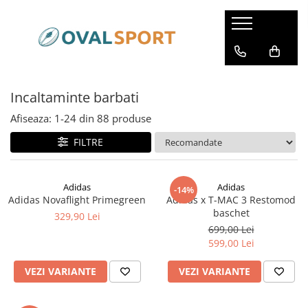
Femei
Barbati
Imbracaminte
Imbracaminte
Incaltaminte barbati
Incaltaminte
Incaltaminte
Afiseaza:
1-
24
din
88
produse
FILTRE
Adidas
Adidas
-14%
Adidas Novaflight Primegreen
Adidas x T-MAC 3 Restomod
baschet
329,90 Lei
699,00 Lei
599,00 Lei
VEZI VARIANTE
VEZI VARIANTE