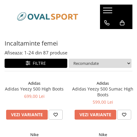
Femei
Barbati
Imbracaminte
Imbracaminte
Incaltaminte femei
Incaltaminte
Incaltaminte
Afiseaza:
1-
24
din
87
produse
FILTRE
Adidas
Adidas
Adidas Yeezy 500 High Boots
Adidas Yeezy 500 Sumac High
Boots
699,00 Lei
599,00 Lei
VEZI VARIANTE
VEZI VARIANTE
Nike
Nike