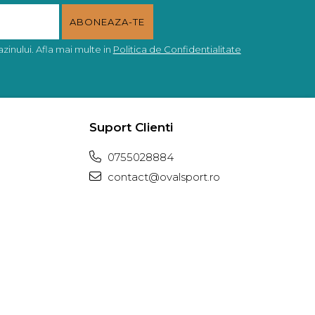
inului. Afla mai multe in
Politica de Confidentialitate
Suport Clienti
0755028884
contact@ovalsport.ro