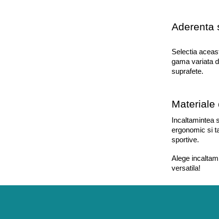
Aderenta s
Selectia aceast
gama variata de
suprafete.
Materiale
Incaltamintea s
ergonomic si ta
sportive.
Alege incaltami
versatila!