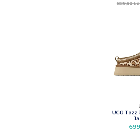
829,90 Le
UGG Tazz 
Ja
699