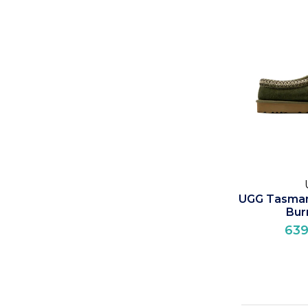
UGG Tasman
Bur
639