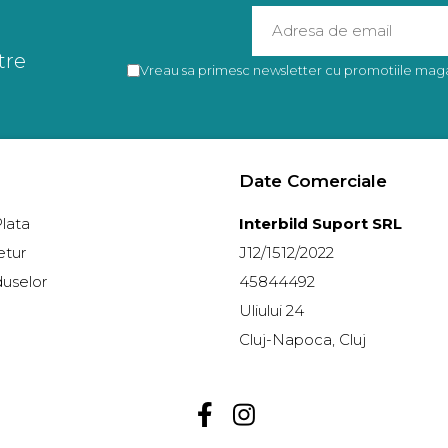
tre
Vreau sa primesc newsletter cu promotiile magaz
Date Comerciale
lata
Interbild Suport SRL
etur
J12/1512/2022
duselor
45844492
Uliului 24
Cluj-Napoca, Cluj