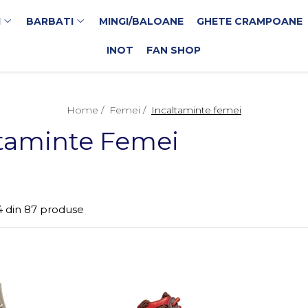
I
BARBATI
MINGI/BALOANE
GHETE CRAMPOANE
INOT
FAN SHOP
Home /
Femei /
Incaltaminte femei
ltaminte Femei
4
din
87
produse