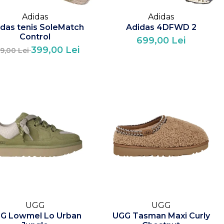
Adidas
Adidas
das tenis SoleMatch
Adidas 4DFWD 2
Control
699,00 Lei
399,00 Lei
9,00 Lei
UGG
UGG
G Lowmel Lo Urban
UGG Tasman Maxi Curly