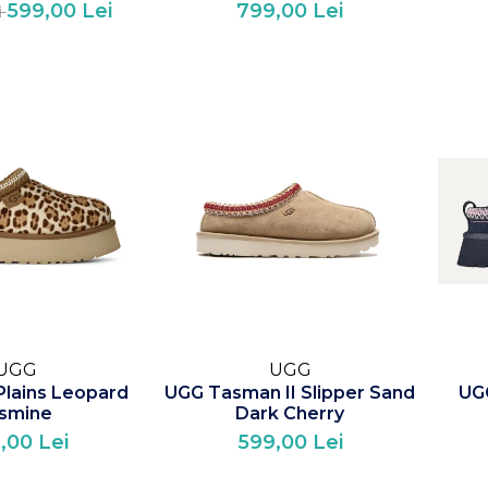
599,00 Lei
799,00 Lei
i
UGG
UGG
Plains Leopard
UGG Tasman II Slipper Sand
UGG
smine
Dark Cherry
,00 Lei
599,00 Lei