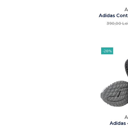
A
Adidas Conti
390,00 Le
-28%
A
Adidas