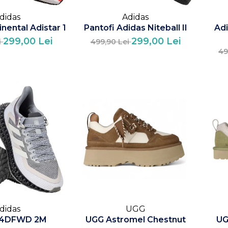
didas
Adidas
nental Adistar 1
Pantofi Adidas Niteball II
Adi
299,00 Lei
299,00 Lei
i
499,90 Lei
49
didas
UGG
 4DFWD 2M
UGG Astromel Chestnut
UG