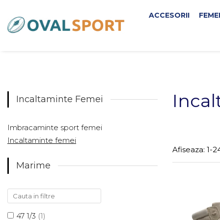
ACCESORII
FEME
Femei
Barbati
Imbracaminte
Imbracaminte
Incaltaminte
Incaltaminte
Inca
Incaltaminte Femei
Imbracaminte sport femei
Incaltaminte femei
Afiseaza:
1-
2
Marime
47 1/3
(1)