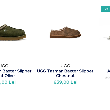
-17%
UGG
UGG
 Baxter Slipper
UGG Tasman Baxter Slipper
A
nt Olive
Chestnut
59
,00 Lei
639,00 Lei