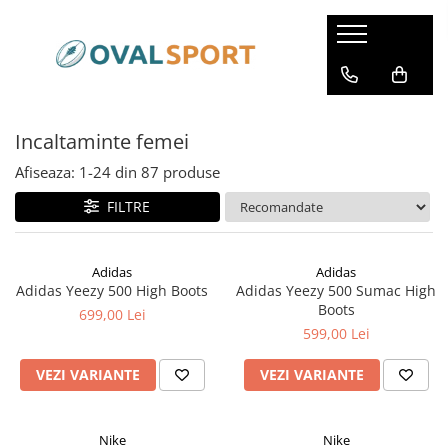
Femei
Barbati
Imbracaminte
Imbracaminte
Incaltaminte femei
Incaltaminte
Incaltaminte
Afiseaza:
1-
24
din
87
produse
FILTRE
Adidas
Adidas
Adidas Yeezy 500 High Boots
Adidas Yeezy 500 Sumac High
Boots
699,00 Lei
599,00 Lei
VEZI VARIANTE
VEZI VARIANTE
Nike
Nike