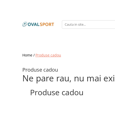
Femei
Barbati
Imbracaminte
Imbracaminte
Incaltaminte
Incaltaminte
Home /
Produse cadou
Produse cadou
Ne pare rau, nu mai ex
Produse cadou