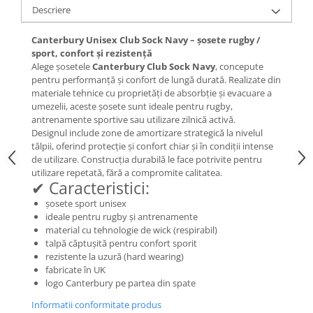
Descriere
Canterbury Unisex Club Sock Navy – șosete rugby /
sport, confort și rezistență
Alege șosetele
Canterbury Club Sock Navy
, concepute
pentru performanță și confort de lungă durată. Realizate din
materiale tehnice cu proprietăți de absorbție și evacuare a
umezelii, aceste șosete sunt ideale pentru rugby,
antrenamente sportive sau utilizare zilnică activă.
Designul include zone de amortizare strategică la nivelul
tălpii, oferind protecție și confort chiar și în condiții intense
de utilizare. Construcția durabilă le face potrivite pentru
utilizare repetată, fără a compromite calitatea.
✔ Caracteristici:
șosete sport unisex
ideale pentru rugby și antrenamente
material cu tehnologie de wick (respirabil)
talpă căptușită pentru confort sporit
rezistente la uzură (hard wearing)
fabricate în UK
logo Canterbury pe partea din spate
Informatii conformitate produs