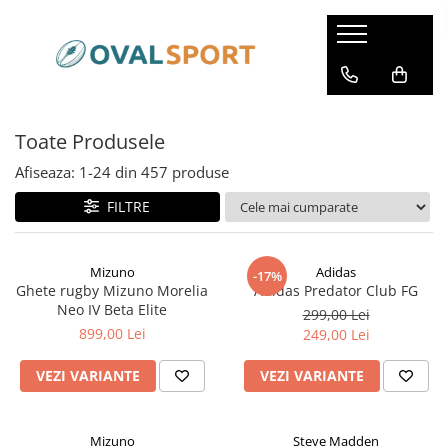
Femei
Barbati
Imbracaminte
Imbracaminte
Toate Produsele
Incaltaminte
Incaltaminte
Afiseaza:
1-
24
din
457
produse
FILTRE
Mizuno
Adidas
-17%
Ghete rugby Mizuno Morelia
Adidas Predator Club FG
Neo IV Beta Elite
299,00 Lei
899,00 Lei
249,00 Lei
VEZI VARIANTE
VEZI VARIANTE
Mizuno
Steve Madden