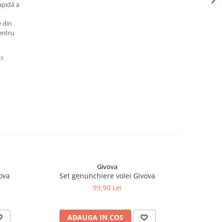
apidă a
 din
entru
us
Givova
ova
Set genunchiere volei Givova
Casca
99,90 Lei
ADAUGA IN COS
V