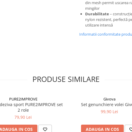
din mesh permit uscarea r
mingilor
Durabilitate
– construcție
nylon rezistent, perfectă p
utilizare intensă
Informatii conformitate prod
PRODUSE SIMILARE
PURE2IMPROVE
Givova
deziva sport PURE2IMPROVE set
Set genunchiere volei Giv
2 role
99,90 Lei
79,90 Lei
ADAUGA IN COS
ADAUGA IN COS