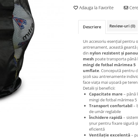
Adauga la Favorite
Cere 
Review-uri
(0)
Descriere
Un accesoriu esențial pentru o
antrenament, această geantă 
din
nylon rezistent și panou
mesh
poate transporta până 
mingi de fotbal mărimea 5
umflate
. Concepută pentru cl
școli sau antrenamente individu
face viața mai ușoară pe teren
Detalii și beneficii:
Capacitate mare
– până l
mingi de fotbal mărimea 5
Transport confortabil
– 
de umăr reglabile
Închidere rapidă
– sistem
șnur pentru fixare sigură și
eficientă
Ventilație excelentă
– p