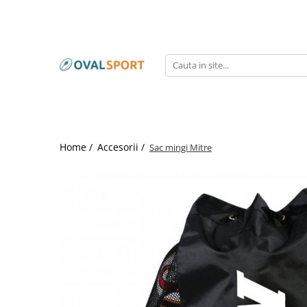
Femei
Barbati
Imbracaminte
Imbracaminte
Incaltaminte
Incaltaminte
Home /
Accesorii /
Sac mingi Mitre