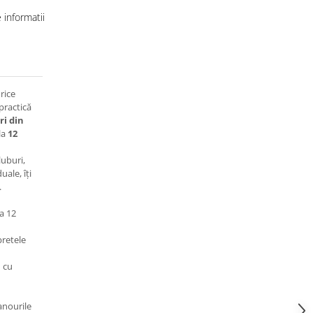
informatii
rice
practică
ri din
la
12
uburi,
ale, îți
.
a 12
bretele
 cu
anourile