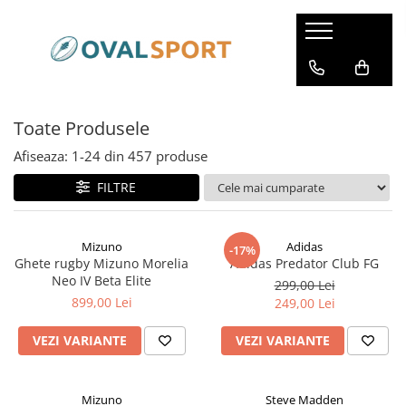
Femei
Barbati
Imbracaminte
Imbracaminte
Toate Produsele
Incaltaminte
Incaltaminte
Afiseaza:
1-
24
din
457
produse
FILTRE
Mizuno
Adidas
-17%
Ghete rugby Mizuno Morelia
Adidas Predator Club FG
Neo IV Beta Elite
299,00 Lei
899,00 Lei
249,00 Lei
VEZI VARIANTE
VEZI VARIANTE
Mizuno
Steve Madden