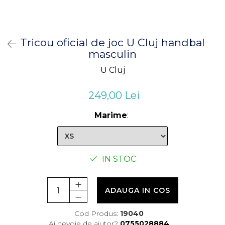
Tricou oficial de joc U Cluj handbal
masculin
U Cluj
249,00 Lei
Marime
:
IN STOC
ADAUGA IN COS
Cod Produs:
19040
Ai nevoie de ajutor?
0755028884