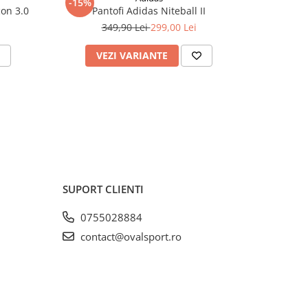
-15%
con 3.0
Pantofi Adidas Niteball II
349,90 Lei
299,00 Lei
VEZI VARIANTE
V
SUPORT CLIENTI
0755028884
contact@ovalsport.ro