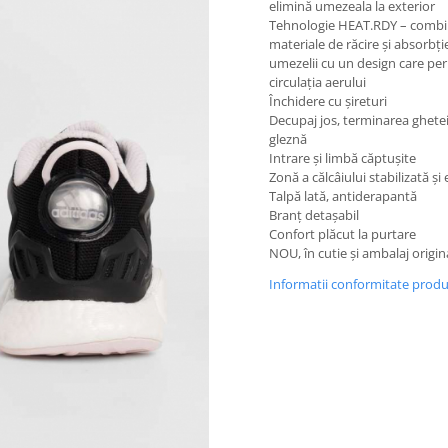
elimină umezeala la exterior
Tehnologie HEAT.RDY – comb
materiale de răcire și absorbți
umezelii cu un design care pe
circulația aerului
Închidere cu șireturi
Decupaj jos, terminarea ghete
gleznă
Intrare și limbă căptușite
Zonă a călcâiului stabilizată și
Talpă lată, antiderapantă
Branț detașabil
Confort plăcut la purtare
NOU, în cutie și ambalaj origin
Informatii conformitate prod