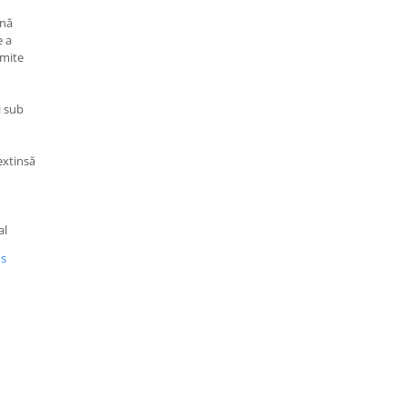
ină
e a
rmite
i sub
 extinsă
al
us