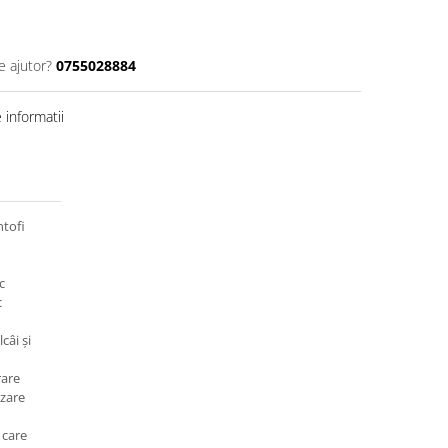
e ajutor?
0755028884
informatii
tofi
c
c
câi și
rare
izare
 care