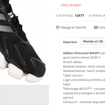
STOC EPUIZAT
Cod Produs:
12671
Ai nevoie d
Adauga la Favorite
Cere 
Review-uri
(0)
Descriere
Adidas Climacool BOOST
pan
sport pentru femei GX5517
Brand: adidas
Material exterior: textil, sinteti
Material interior: textil, sinteti
Talpă: cauciuc
Logo-ul brandului pe limbă, căl
talpă
Tehnologie BOOST™ – recupe
superioară a energiei și amort
optimă
Climacool – material respirabil