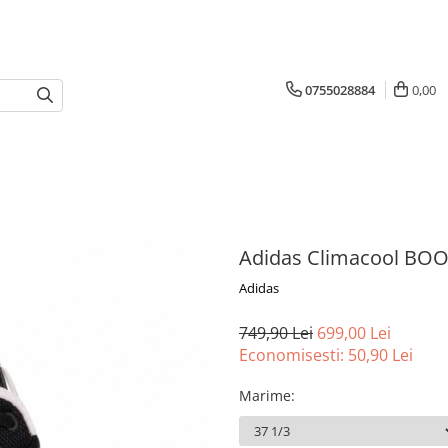
0755028884
0,00
Adidas Climacool BO
Adidas
749,90 Lei
699,00 Lei
Economisesti:
50,90
Lei
Marime
: