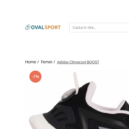
Femei
Barbati
Imbracaminte
Imbracaminte
Incaltaminte
Incaltaminte
Home /
Femei /
Adidas Climacool BOOST
-7%