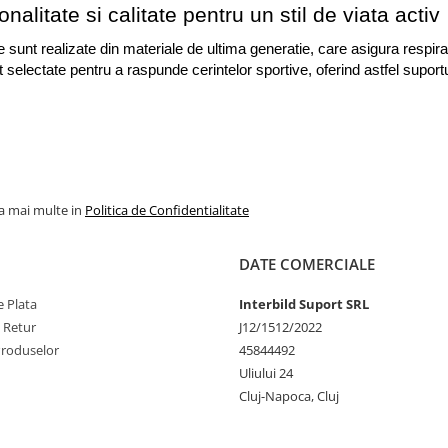
onalitate si calitate pentru un stil de viata activ
 sunt realizate din materiale de ultima generatie, care asigura respirab
t selectate pentru a raspunde cerintelor sportive, oferind astfel suportu
la mai multe in
Politica de Confidentialitate
DATE COMERCIALE
 Plata
Interbild Suport SRL
e Retur
J12/1512/2022
Produselor
45844492
Uliului 24
Cluj-Napoca, Cluj