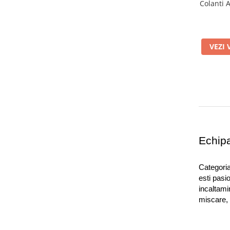
35-38
(1)
Colanti 
40
(7)
39
(1)
38,5
(4)
VEZI 
38
(10)
37,5
(3)
S
(7)
M
(7)
L
(6)
Echipa
Categoria
esti pasio
incaltami
miscare, 