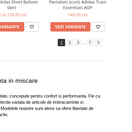
didas Short Balloon
Pantaloni scurți Adidas Train
Skirt
Essentials AOP
 la 170,00 Lei
149,00 Lei
 VARIANTE
VEZI VARIANTE
1
2
3
7
...
nta in miscare
ate, concepute pentru confort si performanta. Fie ca 
electie variata de articole de imbracaminte si 
. Modelele noastre sunt alese sa ofere libertate de 
ctiv.