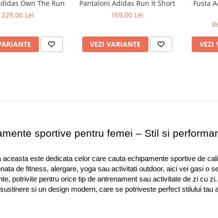
Adidas Own The Run
Pantaloni Adidas Run It Short
Fusta A
229,00 Lei
169,00 Lei
de
VARIANTE
VEZI VARIANTE
VEZI
mente sportive pentru femei – Stil si performa
 aceasta este dedicata celor care cauta echipamente sportive de calit
nata de fitness, alergare, yoga sau activitati outdoor, aici vei gasi o s
nte, potrivite pentru orice tip de antrenament sau activitate de zi cu zi
sustinere si un design modern, care se potriveste perfect stilului tau a