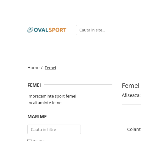
Femei
Barbati
Imbracaminte
Imbracaminte
Incaltaminte
Incaltaminte
Home /
Femei
Femei
FEMEI
Afiseaza:
Imbracaminte sport femei
Incaltaminte femei
MARIME
Colant