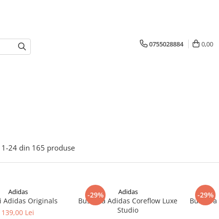
0755028884
0,00
1-
24
din
165
produse
Adidas
Adidas
-29%
-29%
i Adidas Originals
Bustiera Adidas Coreflow Luxe
Bustiera
Studio
139,00 Lei