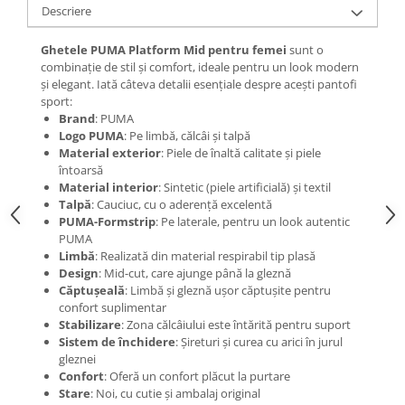
Descriere
Ghetele PUMA Platform Mid pentru femei
sunt o
combinație de stil și comfort, ideale pentru un look modern
și elegant. Iată câteva detalii esențiale despre acești pantofi
sport:
Brand
: PUMA
Logo PUMA
: Pe limbă, călcâi și talpă
Material exterior
: Piele de înaltă calitate și piele
întoarsă
Material interior
: Sintetic (piele artificială) și textil
Talpă
: Cauciuc, cu o aderență excelentă
PUMA-Formstrip
: Pe laterale, pentru un look autentic
PUMA
Limbă
: Realizată din material respirabil tip plasă
Design
: Mid-cut, care ajunge până la gleznă
Căptușeală
: Limbă și gleznă ușor căptușite pentru
confort suplimentar
Stabilizare
: Zona călcâiului este întărită pentru suport
Sistem de închidere
: Șireturi și curea cu arici în jurul
gleznei
Confort
: Oferă un confort plăcut la purtare
Stare
: Noi, cu cutie și ambalaj original