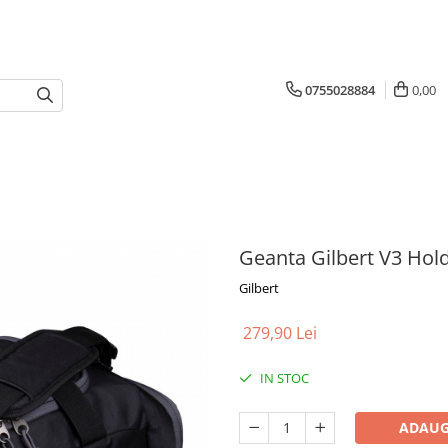
0755028884
0,00
Geanta Gilbert V3 Hold
Gilbert
279,90 Lei
IN STOC
ADAUG