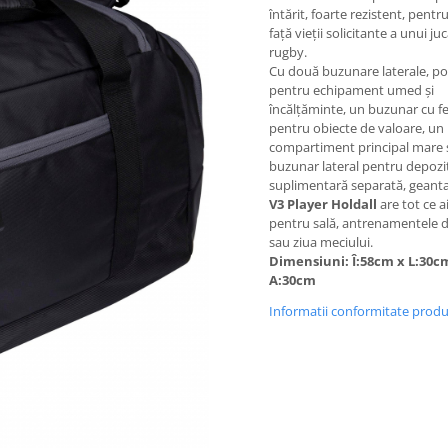
întărit, foarte rezistent, pentr
față vieții solicitante a unui ju
rugby.
Cu două buzunare laterale, pot
pentru echipament umed și
încălțăminte, un buzunar cu 
pentru obiecte de valoare, un
compartiment principal mare 
buzunar lateral pentru depozi
suplimentară separată, geant
V3 Player Holdall
are tot ce a
pentru sală, antrenamentele 
sau ziua meciului.
Dimensiuni: Î:58cm x L:30c
A:30cm
Informatii conformitate prod