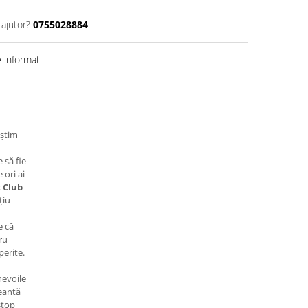
 ajutor?
0755028884
informatii
 știm
 să fie
 ori ai
 Club
țiu
e că
ru
erite.
nevoile
geantă
stop