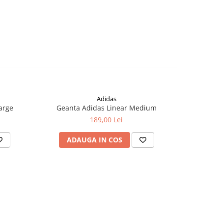
Adidas
arge
Geanta Adidas Linear Medium
Geant
189,00 Lei
ADAUGA IN COS
AD