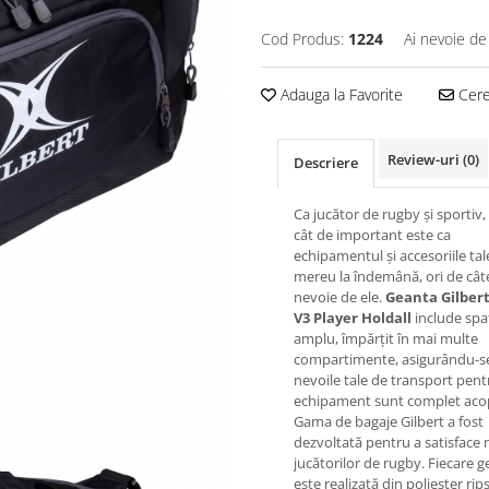
Cod Produs:
1224
Ai nevoie de
Adauga la Favorite
Cere 
Review-uri
(0)
Descriere
Ca jucător de rugby și sportiv,
cât de important este ca
echipamentul și accesoriile tale
mereu la îndemână, ori de câte
nevoie de ele.
Geanta Gilbert
V3 Player Holdall
include spa
amplu, împărțit în mai multe
compartimente, asigurându-s
nevoile tale de transport pent
echipament sunt complet acop
Gama de bagaje Gilbert a fost
dezvoltată pentru a satisface 
jucătorilor de rugby. Fiecare 
este realizată din poliester rip