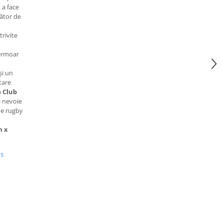
u a face
cător de
rivite
fermoar
și un
tare
a
Club
i nevoie
de rugby
m x
us