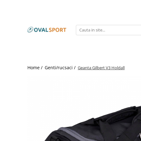
Femei
Barbati
Imbracaminte
Imbracaminte
Incaltaminte
Incaltaminte
Home /
Genti/rucsaci /
Geanta Gilbert V3 Holdall