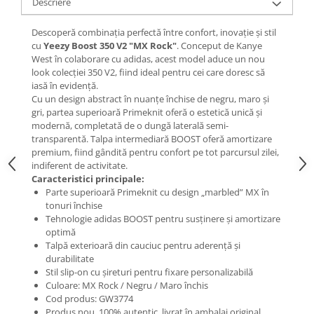
Descriere
Descoperă combinația perfectă între confort, inovație și stil
cu
Yeezy Boost 350 V2 "MX Rock"
. Conceput de Kanye
West în colaborare cu adidas, acest model aduce un nou
look colecției 350 V2, fiind ideal pentru cei care doresc să
iasă în evidență.
Cu un design abstract în nuanțe închise de negru, maro și
gri, partea superioară Primeknit oferă o estetică unică și
modernă, completată de o dungă laterală semi-
transparentă. Talpa intermediară BOOST oferă amortizare
premium, fiind gândită pentru confort pe tot parcursul zilei,
indiferent de activitate.
Caracteristici principale:
Parte superioară Primeknit cu design „marbled” MX în
tonuri închise
Tehnologie adidas BOOST pentru susținere și amortizare
optimă
Talpă exterioară din cauciuc pentru aderență și
durabilitate
Stil slip-on cu șireturi pentru fixare personalizabilă
Culoare: MX Rock / Negru / Maro închis
Cod produs: GW3774
Produs nou, 100% autentic, livrat în ambalaj original.