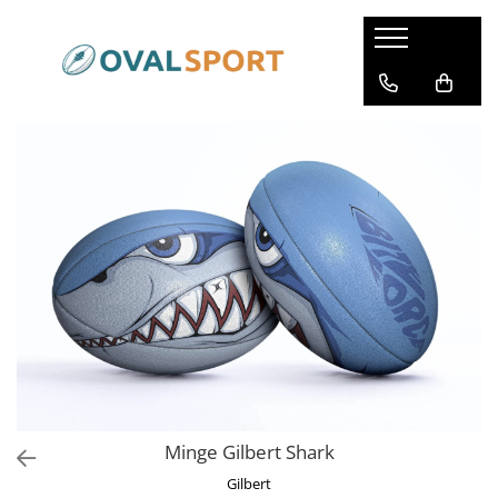
Femei
Barbati
Imbracaminte
Imbracaminte
Incaltaminte
Incaltaminte
Minge Gilbert Shark
Gilbert