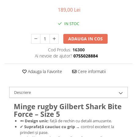
189,00 Lei
IN STOC
ADAUGA IN COS
Cod Produs:
16300
Ai nevoie de ajutor?
0755028884
Adauga la Favorite
Cere informatii
Descriere
Minge rugby Gilbert Shark Bite
Force – Size 5
🦈
Design unic
: față de rechin cu detalii amuzante.
✔
Suprafață cauciuc cu grip
→ control excelent la
prinderi și pase.