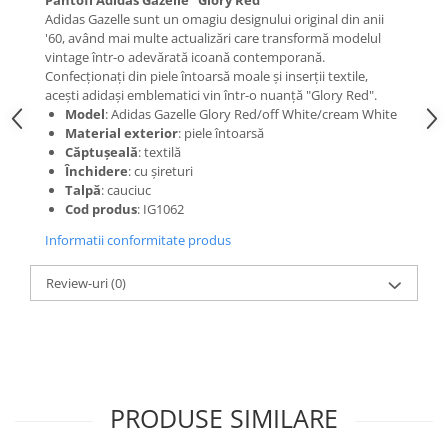
Pantofi Adidas Gazelle "Glory Red"
Adidas Gazelle sunt un omagiu designului original din anii
'60, având mai multe actualizări care transformă modelul
vintage într-o adevărată icoană contemporană.
Confecționați din piele întoarsă moale și inserții textile,
acești adidași emblematici vin într-o nuanță "Glory Red".
Model
: Adidas Gazelle Glory Red/off White/cream White
Material exterior
: piele întoarsă
Căptușeală
: textilă
Închidere
: cu șireturi
Talpă
: cauciuc
Cod produs
: IG1062
Informatii conformitate produs
Review-uri
(0)
PRODUSE SIMILARE