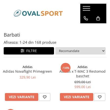
Femei
Barbati
Imbracaminte
Imbracaminte
Barbati
Incaltaminte
Incaltaminte
Afiseaza:
1-
24
din
168
produse
FILTRE
Adidas
Adidas
-14%
Adidas Novaflight Primegreen
Adidas x T-MAC 3 Restomod
baschet
329,90 Lei
699,00 Lei
599,00 Lei
VEZI VARIANTE
VEZI VARIANTE