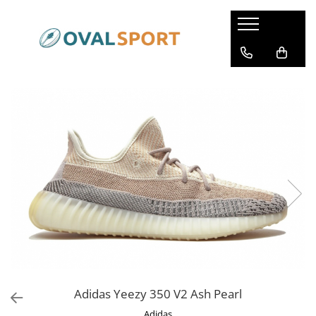
Femei
Barbati
Imbracaminte
Imbracaminte
Incaltaminte
Incaltaminte
Adidas Yeezy 350 V2 Ash Pearl
Adidas