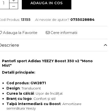
ADAUGA IN COS
Cod Produs:
13155
Ai nevoie de ajutor?
0755028884
Adauga la Favorite
Cere informatii
Descriere
Pantofi sport Adidas
YEEZY Boost 350 v2 "Mono
Mist"
Detalii principale:
Cod produs: GW2871
Design
: Translucent
Curea la călcâi
: Ușor de încălțat
Branț cu logo
: Confort și stil
Talpă intermediară cu Boost
: Amortizare
semnătura Yeezy