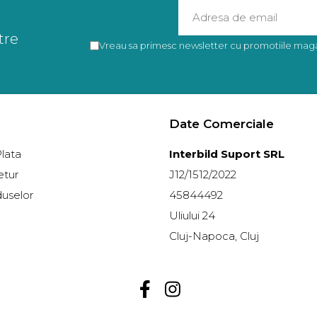
tre
Vreau sa primesc newsletter cu promotiile magaz
Date Comerciale
lata
Interbild Suport SRL
etur
J12/1512/2022
duselor
45844492
Uliului 24
Cluj-Napoca, Cluj