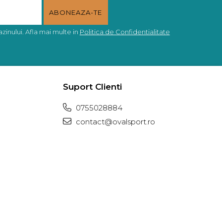
inului. Afla mai multe in
Politica de Confidentialitate
Suport Clienti
0755028884
contact@ovalsport.ro