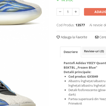
IN STOC
ADAUG
Cod Produs:
13577
Ai nevoie d
Adauga la Favorite
Cere 
Review-uri
(0)
Descriere
Pantofi Adidas YEEZY Qua
BSKTBL „Frozen Blue”
Detalii principale:
Cod produs: GX5049
Albastru înghețat/albastru
înghețat/albastru înghețat
Detalii fosforescente (glow
dark)
Partea superioară din Yeez
Primeknit