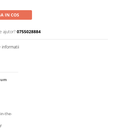
A IN COS
e ajutor?
0755028884
informatii
ntum
-in-the-
y