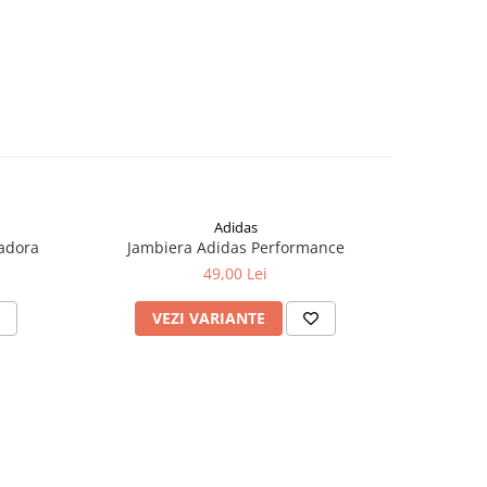
Adidas
iadora
Jambiera Adidas Performance
Jambiera
49,00 Lei
VEZI VARIANTE
V