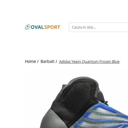
Femei
Barbati
Imbracaminte
Imbracaminte
Incaltaminte
Incaltaminte
Home /
Barbati /
Adidas Yeezy Quantum Frozen Blue