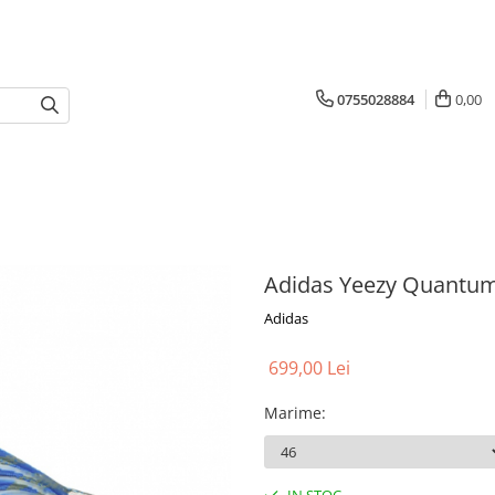
0755028884
0,00
Adidas Yeezy Quantum
Adidas
699,00 Lei
Marime
: