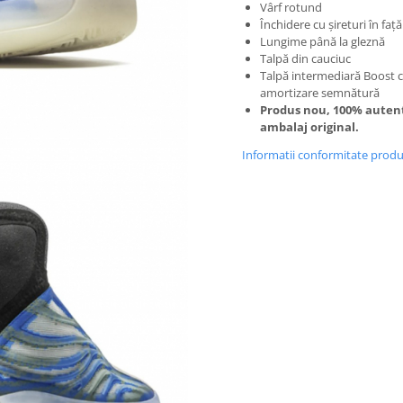
Vârf rotund
Închidere cu șireturi în față
Lungime până la gleznă
Talpă din cauciuc
Talpă intermediară Boost 
amortizare semnătură
Produs nou, 100% autent
ambalaj original.
Informatii conformitate prod