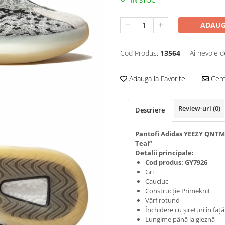
IN STOC
ADAUG
Cod Produs:
13564
Ai nevoie d
Adauga la Favorite
Cere 
Review-uri
(0)
Descriere
Pantofi Adidas YEEZY QNTM
Teal”
Detalii principale:
Cod produs: GY7926
Gri
Cauciuc
Construcție Primeknit
Vârf rotund
Închidere cu șireturi în față
Lungime până la gleznă