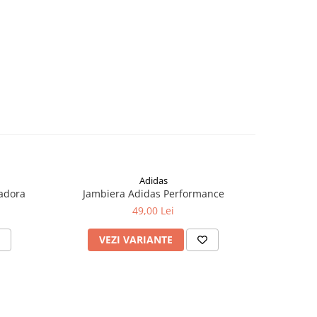
Adidas
iadora
Jambiera Adidas Performance
Jambiera
49,00 Lei
VEZI VARIANTE
V