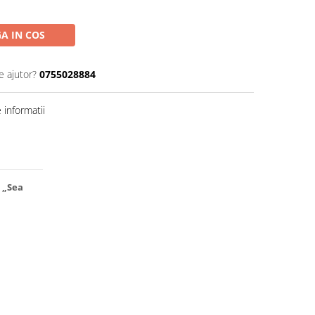
A IN COS
e ajutor?
0755028884
informatii
 „Sea