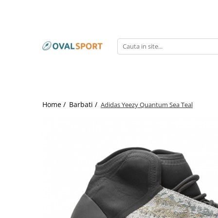
Femei
Barbati
Imbracaminte
Imbracaminte
Incaltaminte
Incaltaminte
Home /
Barbati /
Adidas Yeezy Quantum Sea Teal