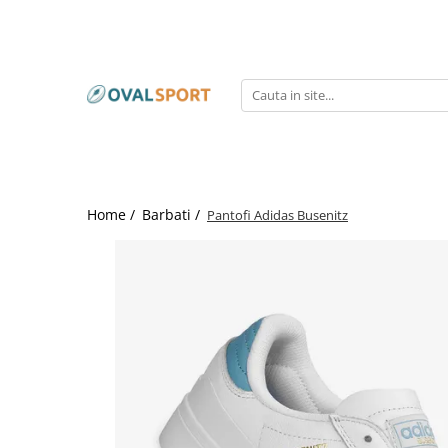
Femei
Barbati
Imbracaminte
Imbracaminte
Incaltaminte
Incaltaminte
Home /
Barbati /
Pantofi Adidas Busenitz