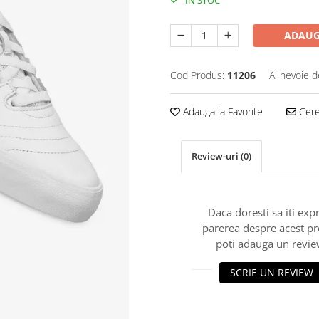
IN STOC
ADAUG
Cod Produs:
11206
Ai nevoie d
Adauga la Favorite
Cere 
Review-uri
(0)
Daca doresti sa iti exp
parerea despre acest p
poti adauga un revie
SCRIE UN REVIEW