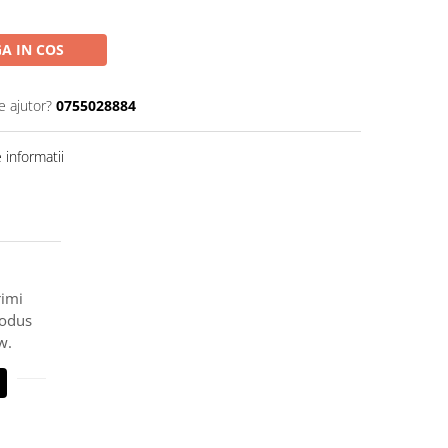
A IN COS
e ajutor?
0755028884
informatii
rimi
rodus
w.