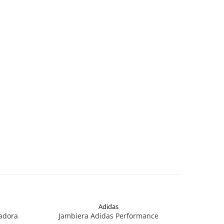
Adidas
iadora
Jambiera Adidas Performance
Jambiera