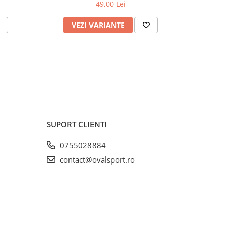
49,00 Lei
VEZI VARIANTE
V
SUPORT CLIENTI
0755028884
contact@ovalsport.ro