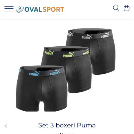
Femei
Barbati
Imbracaminte
Imbracaminte
Incaltaminte
Incaltaminte
Set 3 boxeri Puma