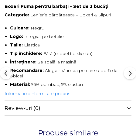
Boxeri Puma pentru bărbați – Set de 3 bucăți
Categorie:
Lenjerie bărbătească – Boxeri & Slipuri
Culoare:
Negru
Logo:
Integrat pe betelie
Talie:
Elastică
Tip închidere:
Fără (model tip slip-on)
Întreținere:
Se spală la mașină
Recomandare:
Alege mărimea pe care o porți de
obicei
Material:
95% bumbac, 5% elastan
Informatii conformitate produs
Review-uri
(0)
Produse similare