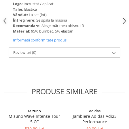
Logo:
Încrustat / aplicat
Talie:
Elastică
Vândut:
La set (lot)
Întreținere:
Se spală la mașină
Recomandare:
Alege mărimea obișnuită
Material:
95% bumbac, 5% elastan
Informatii conformitate produs
Review-uri
(0)
PRODUSE SIMILARE
Mizuno
Adidas
Mizuno Wave Intense Tour
Jambiere Adidas Adi23
5 CC
Performance
539,90 Lei
49,00 Lei