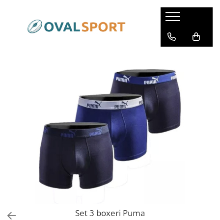
Femei
Barbati
Imbracaminte
Imbracaminte
Incaltaminte
Incaltaminte
Set 3 boxeri Puma