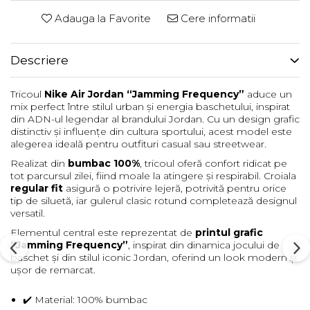
Adauga la Favorite
Cere informatii
Descriere
Tricoul
Nike Air
Jordan “Jamming Frequency”
aduce un
mix perfect între stilul urban și energia baschetului, inspirat
din ADN-ul legendar al brandului Jordan. Cu un design grafic
distinctiv și influențe din cultura sportului, acest model este
alegerea ideală pentru outfituri casual sau streetwear.
Realizat din
bumbac 100%
, tricoul oferă confort ridicat pe
tot parcursul zilei, fiind moale la atingere și respirabil. Croiala
regular fit
asigură o potrivire lejeră, potrivită pentru orice
tip de siluetă, iar gulerul clasic rotund completează designul
versatil.
Elementul central este reprezentat de
printul grafic
“Jamming Frequency”
, inspirat din dinamica jocului de
baschet și din stilul iconic Jordan, oferind un look modern și
ușor de remarcat.
✔️ Material: 100% bumbac