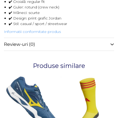
✔️ Croială: regular fit
✔️ Guler: rotund (crew neck)
✔️ Mâneci: scurte
✔️ Design: print grafic Jordan
✔️ Stil: casual / sport / streetwear
Informatii conformitate produs
Review-uri
(0)
Produse similare