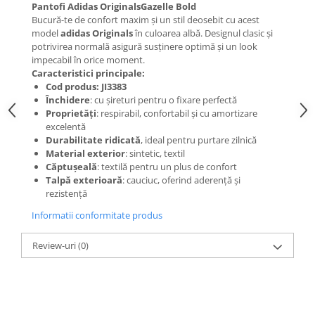
Pantofi Adidas OriginalsGazelle Bold
Bucură-te de confort maxim și un stil deosebit cu acest
model
adidas Originals
în culoarea albă. Designul clasic și
potrivirea normală asigură susținere optimă și un look
impecabil în orice moment.
Caracteristici principale:
Cod produs: JI3383
Închidere
: cu șireturi pentru o fixare perfectă
Proprietăți
: respirabil, confortabil și cu amortizare
excelentă
Durabilitate ridicată
, ideal pentru purtare zilnică
Material exterior
: sintetic, textil
Căptușeală
: textilă pentru un plus de confort
Talpă exterioară
: cauciuc, oferind aderență și
rezistență
Informatii conformitate produs
Review-uri
(0)