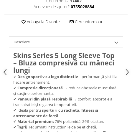
Cod Produs:
17402
Ai nevoie de ajutor?
0755028884
Adauga la Favorite
Cere informatii
Descriere
Skins Series 5 Long Sleeve Top
– Bluza compresivă cu mâneci
lungi
✔
Design sportiv cu logo distinctiv
– performanță și stil la
fiecare antrenament.
✔
Compresie direcționată
→ reduce oboseala musculară
și susține performanța.
✔
Panouri din plasă respirabilă
→ confort, absorbție a
transpirației și reglarea temperaturii.
✔ Ideală pentru
sporturi cu rachetă, fitness și
antrenamente de forță
.
✔
Material premium:
76% poliamidă, 24% elastan.
✔
Îngrijire:
urmați instrucțiunile de pe etichetă.