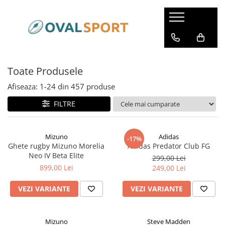
Femei
Barbati
Imbracaminte
Imbracaminte
Toate Produsele
Incaltaminte
Incaltaminte
Afiseaza:
1-
24
din
457
produse
FILTRE
Mizuno
Adidas
-17%
Ghete rugby Mizuno Morelia
Adidas Predator Club FG
Neo IV Beta Elite
299,00 Lei
899,00 Lei
249,00 Lei
VEZI VARIANTE
VEZI VARIANTE
Mizuno
Steve Madden