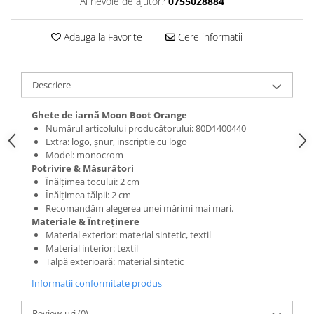
Ai nevoie de ajutor?
0755028884
Adauga la Favorite
Cere informatii
Descriere
Ghete de iarnă Moon Boot Orange
Numărul articolului producătorului: 80D1400440
Extra: logo, șnur, inscripție cu logo
Model: monocrom
Potrivire & Măsurători
Înălțimea tocului: 2 cm
Înălțimea tălpii: 2 cm
Recomandăm alegerea unei mărimi mai mari.
Materiale & Întreținere
Material exterior: material sintetic, textil
Material interior: textil
Talpă exterioară: material sintetic
Informatii conformitate produs
Review-uri
(0)