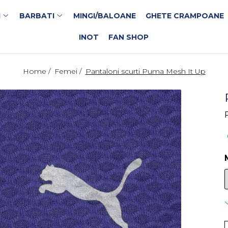
I
BARBATI
MINGI/BALOANE
GHETE CRAMPOANE
INOT
FAN SHOP
Home /
Femei /
Pantaloni scurti Puma Mesh It Up