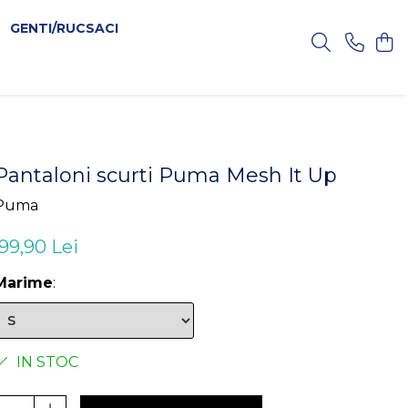
GENTI/RUCSACI
Pantaloni scurti Puma Mesh It Up
Puma
99,90 Lei
Marime
:
IN STOC