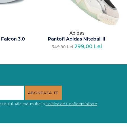
Adidas
 Falcon 3.0
Pantofi Adidas Niteball II
299,00 Lei
349,90 Lei
inului. Afla mai multe in
Politica de Confidentialitate