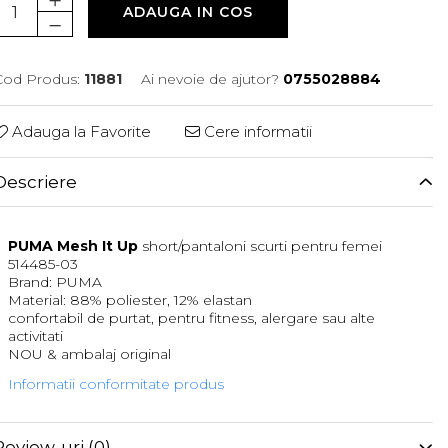
ADAUGA IN COS
Cod Produs:
11881
Ai nevoie de ajutor?
0755028884
Adauga la Favorite
Cere informatii
Descriere
PUMA Mesh It Up
short/pantaloni scurti pentru femei
514485-03
Brand: PUMA
Material: 88% poliester, 12% elastan
confortabil de purtat, pentru fitness, alergare sau alte
activitati
NOU & ambalaj original
Informatii conformitate produs
Review-uri
(0)