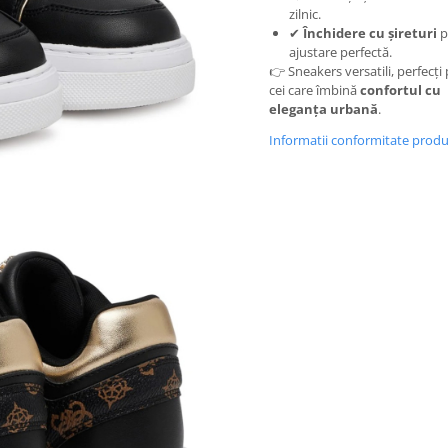
zilnic.
✔
Închidere cu șireturi
p
ajustare perfectă.
👉 Sneakers versatili, perfecți
cei care îmbină
confortul cu
eleganța urbană
.
Informatii conformitate prod