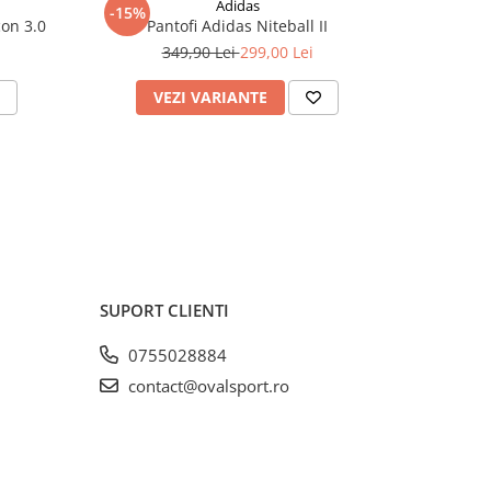
Adidas
-15%
con 3.0
Pantofi Adidas Niteball II
349,90 Lei
299,00 Lei
VEZI VARIANTE
V
SUPORT CLIENTI
0755028884
contact@ovalsport.ro