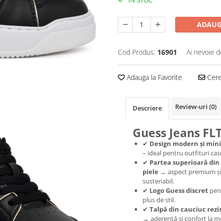
IN STOC
ADAUG
Cod Produs:
16901
Ai nevoie d
Adauga la Favorite
Cere 
Review-uri
(0)
Descriere
Guess Jeans FL
✔
Design modern și mini
– ideal pentru outfituri cas
✔
Partea superioară din
piele
→ aspect premium ș
sustenabil.
✔
Logo Guess discret
pen
plus de stil.
✔
Talpă din cauciuc rezi
→ aderență și confort la m