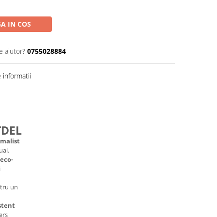
A IN COS
e ajutor?
0755028884
informatii
TDEL
malist
ual.
 eco-
i
tru un
stent
ers