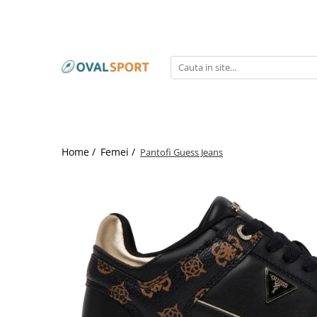
Femei
Barbati
Imbracaminte
Imbracaminte
Incaltaminte
Incaltaminte
Home /
Femei /
Pantofi Guess Jeans