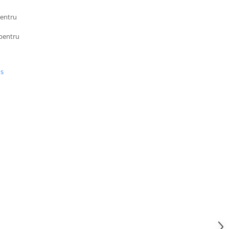
entru
 pentru
us