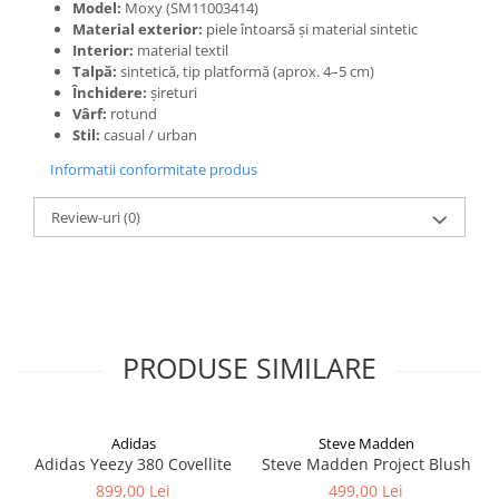
Model:
Moxy (SM11003414)
Material exterior:
piele întoarsă și material sintetic
Interior:
material textil
Talpă:
sintetică, tip platformă (aprox. 4–5 cm)
Închidere:
șireturi
Vârf:
rotund
Stil:
casual / urban
Informatii conformitate produs
Review-uri
(0)
PRODUSE SIMILARE
Adidas
Steve Madden
Adidas Yeezy 380 Covellite
Steve Madden Project Blush
899,00 Lei
499,00 Lei