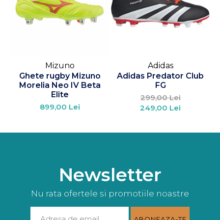
Mizuno
Adidas
Ghete rugby Mizuno
Adidas Predator Club
M
Morelia Neo IV Beta
FG
Elite
299,00 Lei
899,00 Lei
249,00 Lei
Newsletter
Nu rata ofertele si promotiile noastre