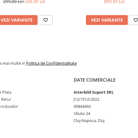
299,00 Lei
249,00 Lei
899,00 Lei
VEZI VARIANTE
VEZI VARIANTE
la mai multe in
Politica de Confidentialitate
DATE COMERCIALE
 Plata
Interbild Suport SRL
e Retur
J12/1512/2022
Produselor
45844492
Uliului 24
Cluj-Napoca, Cluj