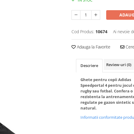
IN STOC
ADAUG
Cod Produs:
10674
Ai nevoie d
Adauga la Favorite
Cere 
Review-uri
(0)
Descriere
Ghete pentru copii Adidas
Speedportal 4 pentru jocul 
rugby sau fotbal. Confera o
rezistenta la antrenament
regulate pe gazon sintetic 
natural.
Informatii conformitate prod