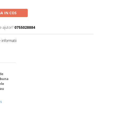
A IN COS
e ajutor?
0755028884
informatii
de
 buna
ele
sau
us