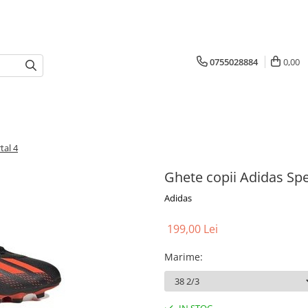
0755028884
0,00
tal 4
Ghete copii Adidas Sp
Adidas
199,00 Lei
Marime
: