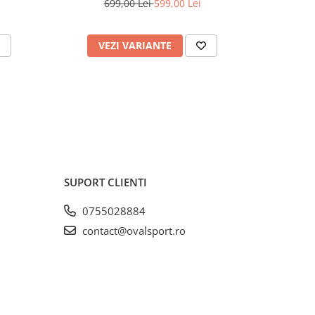
699,00 Lei
599,00 Lei
VEZI VARIANTE
V
SUPORT CLIENTI
0755028884
contact@ovalsport.ro