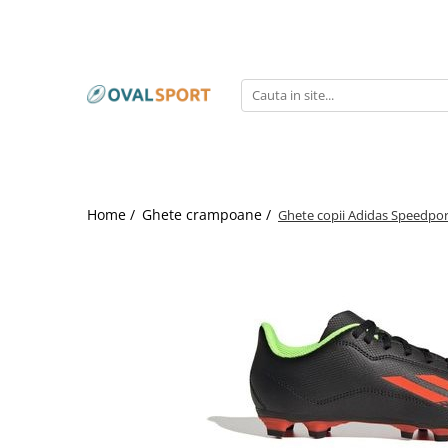
Femei
Barbati
Imbracaminte
Imbracaminte
Incaltaminte
Incaltaminte
Home /
Ghete crampoane /
Ghete copii Adidas Speedpor