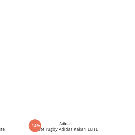
Adidas
-14%
ite
Ghete rugby Adidas Kakari ELITE
Ghe