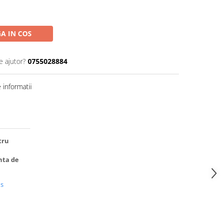
A IN COS
e ajutor?
0755028884
informatii
tru
nta de
us