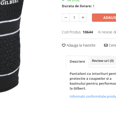
IN STOC
Durata de livrare:
1
ADAUG
Cod Produs:
10644
Ai nevoie d
Adauga la Favorite
Cere 
Review-uri
(0)
Descriere
Pantaloni cu intarituri pen
protectie a coapselor si a
bazinului pentru performa
la Gilbert.
Informatii conformitate prod