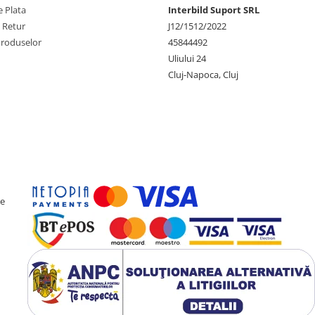
 Plata
Interbild Suport SRL
e Retur
J12/1512/2022
Produselor
45844492
Uliului 24
Cluj-Napoca, Cluj
ce