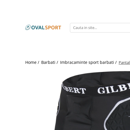
Femei
Barbati
Imbracaminte
Imbracaminte
Incaltaminte
Incaltaminte
Home /
Barbati /
Imbracaminte sport barbati /
Pantal