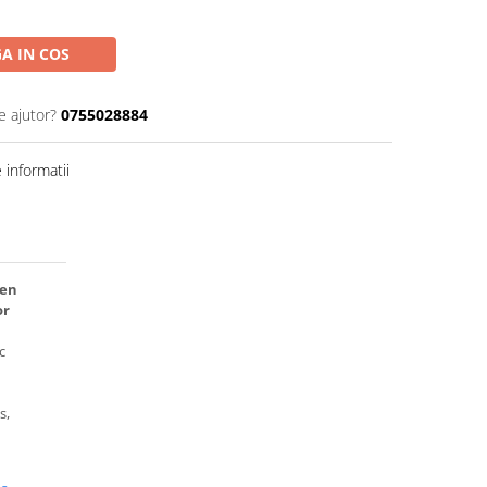
A IN COS
e ajutor?
0755028884
informatii
een
or
c
s,