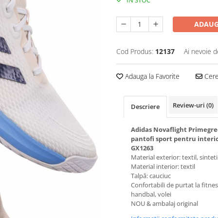
IN STOC
ADAUG
Cod Produs:
12137
Ai nevoie d
Adauga la Favorite
Cere 
Review-uri
(0)
Descriere
Adidas Novaflight Primegr
pantofi sport pentru interi
GX1263
Material exterior: textil, sinteti
Material interior: textil
Talpă: cauciuc
Confortabili de purtat la fitnes
handbal, volei
NOU & ambalaj original