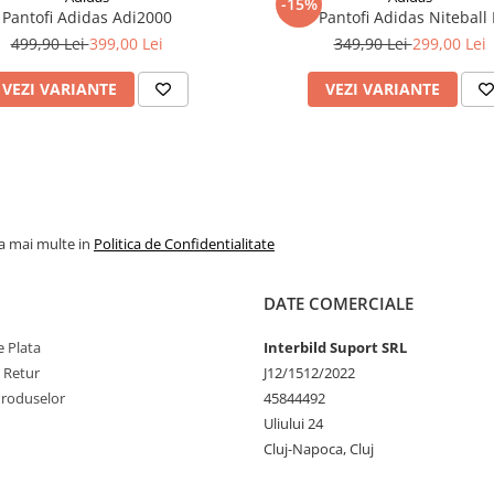
-15%
Pantofi Adidas Adi2000
Pantofi Adidas Niteball I
499,90 Lei
399,00 Lei
349,90 Lei
299,00 Lei
VEZI VARIANTE
VEZI VARIANTE
la mai multe in
Politica de Confidentialitate
DATE COMERCIALE
 Plata
Interbild Suport SRL
e Retur
J12/1512/2022
Produselor
45844492
Uliului 24
Cluj-Napoca, Cluj