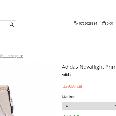
0755028884
0,00
ight Primegreen
Adidas Novaflight Pri
Adidas
329,90 Lei
Marime
: