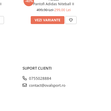
-40%
I
Pantofi Adidas Niteball II
Pa
499,90 Lei
299,00 Lei
VEZI VARIANTE
V
SUPORT CLIENTI
0755028884
contact@ovalsport.ro