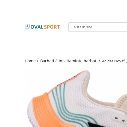
Femei
Barbati
Imbracaminte
Imbracaminte
Incaltaminte
Incaltaminte
Home /
Barbati /
Incaltaminte barbati /
Adidas Novafl