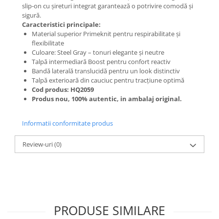
slip-on cu șireturi integrat garantează o potrivire comodă și
sigură.
Caracteristici principale:
Material superior Primeknit pentru respirabilitate și
flexibilitate
Culoare: Steel Gray – tonuri elegante și neutre
Talpă intermediară Boost pentru confort reactiv
Bandă laterală translucidă pentru un look distinctiv
Talpă exterioară din cauciuc pentru tracțiune optimă
Cod produs: HQ2059
Produs nou, 100% autentic, in ambalaj original.
Informatii conformitate produs
Review-uri
(0)
PRODUSE SIMILARE