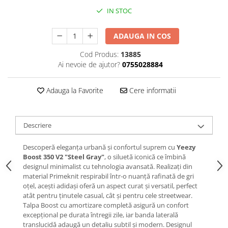
IN STOC
ADAUGA IN COS
Cod Produs:
13885
Ai nevoie de ajutor?
0755028884
Adauga la Favorite
Cere informatii
Descriere
Descoperă eleganța urbană și confortul suprem cu
Yeezy
Boost 350 V2 "Steel Gray"
, o siluetă iconică ce îmbină
designul minimalist cu tehnologia avansată. Realizați din
material Primeknit respirabil într-o nuanță rafinată de gri
oțel, acești adidași oferă un aspect curat și versatil, perfect
atât pentru ținutele casual, cât și pentru cele streetwear.
Talpa Boost cu amortizare completă asigură un confort
excepțional pe durata întregii zile, iar banda laterală
translucidă adaugă un detaliu subtil și modern. Designul