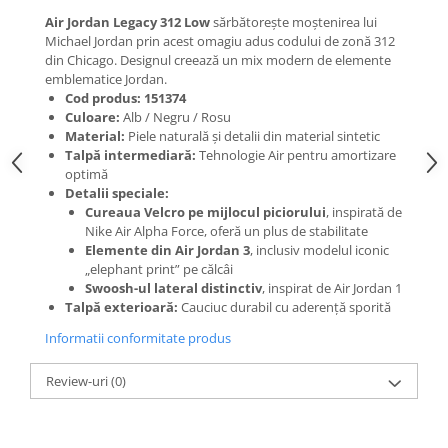
Air Jordan Legacy 312 Low
sărbătorește moștenirea lui
Michael Jordan prin acest omagiu adus codului de zonă 312
din Chicago. Designul creează un mix modern de elemente
emblematice Jordan.
Cod produs: 151374
Culoare:
Alb / Negru / Rosu
Material:
Piele naturală și detalii din material sintetic
Talpă intermediară:
Tehnologie Air pentru amortizare
optimă
Detalii speciale:
Cureaua Velcro pe mijlocul piciorului
, inspirată de
Nike Air Alpha Force, oferă un plus de stabilitate
Elemente din Air Jordan 3
, inclusiv modelul iconic
„elephant print” pe călcâi
Swoosh-ul lateral distinctiv
, inspirat de Air Jordan 1
Talpă exterioară:
Cauciuc durabil cu aderență sporită
Informatii conformitate produs
Review-uri
(0)