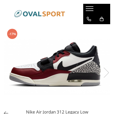
Femei
Barbati
Imbracaminte
Imbracaminte
-17%
Incaltaminte
Incaltaminte
Nike Air Jordan 312 Legacy Low