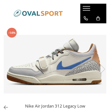
Femei
Barbati
Imbracaminte
Imbracaminte
-14%
Incaltaminte
Incaltaminte
Nike Air Jordan 312 Legacy Low