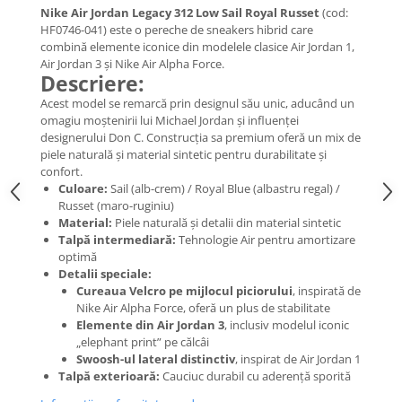
Nike Air Jordan Legacy 312 Low
Sail Royal Russet
(cod:
HF0746-041) este o pereche de sneakers hibrid care
combină elemente iconice din modelele clasice Air Jordan 1,
Air Jordan 3 și Nike Air Alpha Force.
Descriere:
Acest model se remarcă prin designul său unic, aducând un
omagiu moștenirii lui Michael Jordan și influenței
designerului Don C. Construcția sa premium oferă un mix de
piele naturală și material sintetic pentru durabilitate și
confort.
Culoare:
Sail (alb-crem) / Royal Blue (albastru regal) /
Russet (maro-ruginiu)
Material:
Piele naturală și detalii din material sintetic
Talpă intermediară:
Tehnologie Air pentru amortizare
optimă
Detalii speciale:
Cureaua Velcro pe mijlocul piciorului
, inspirată de
Nike Air Alpha Force, oferă un plus de stabilitate
Elemente din Air Jordan 3
, inclusiv modelul iconic
„elephant print” pe călcâi
Swoosh-ul lateral distinctiv
, inspirat de Air Jordan 1
Talpă exterioară:
Cauciuc durabil cu aderență sporită